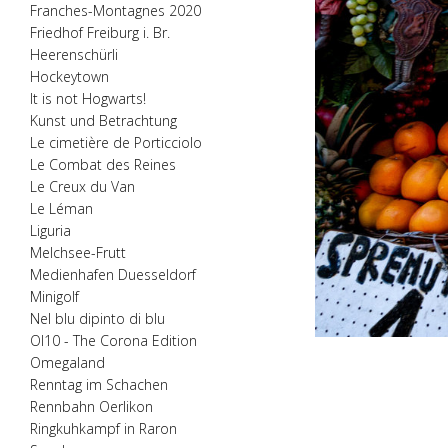
Franches-Montagnes 2020
Friedhof Freiburg i. Br.
Heerenschürli
Hockeytown
It is not Hogwarts!
Kunst und Betrachtung
Le cimetière de Porticciolo
Le Combat des Reines
Le Creux du Van
Le Léman
Liguria
Melchsee-Frutt
Medienhafen Duesseldorf
Minigolf
Nel blu dipinto di blu
Ol10 - The Corona Edition
Omegaland
Renntag im Schachen
Rennbahn Oerlikon
Ringkuhkampf in Raron