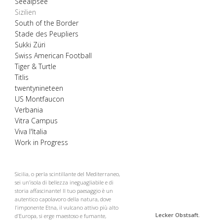
Seealpsee
Sizilien
South of the Border
Stade des Peupliers
Sukki Züri
Swiss American Football
Tiger & Turtle
Titlis
twentynineteen
US Montfaucon
Verbania
Vitra Campus
Viva l'Italia
Work in Progress
Sicilia, o perla scintillante del Mediterraneo,
sei un’isola di bellezza ineguagliabile e di
storia affascinante! Il tuo paesaggio è un
autentico capolavoro della natura, dove
l’imponente Etna, il vulcano attivo più alto
Lecker Obstsaft.
d’Europa, si erge maestoso e fumante,